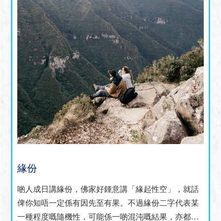
緣份
啲人成日講緣份，佛家好鍾意講「緣起性空」，就話
俾你知唔一定係有因先至有果。不過緣份二字代表某
一種程度嘅隨機性，可能係一啲混沌嘅結果，亦都可