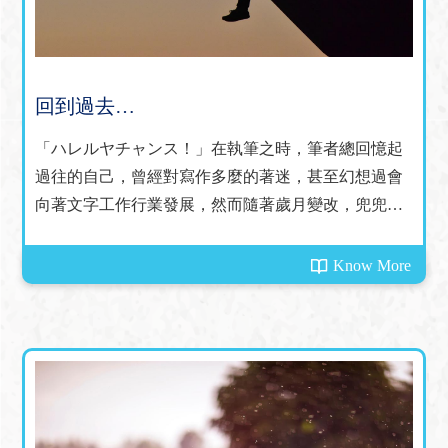
回到過去…
「ハレルヤチャンス！」在執筆之時，筆者總回憶起
過往的自己，曾經對寫作多麼的著迷，甚至幻想過會
向著文字工作行業發展，然而隨著歲月變改，兜兜轉
轉之後，終究都回到文字類別的工作模式。到底是冥
冥中自有主宰，還是筆者有意為之，倒也不太重要，
Know More
反正夢與真之間，最後也重疊起來了......