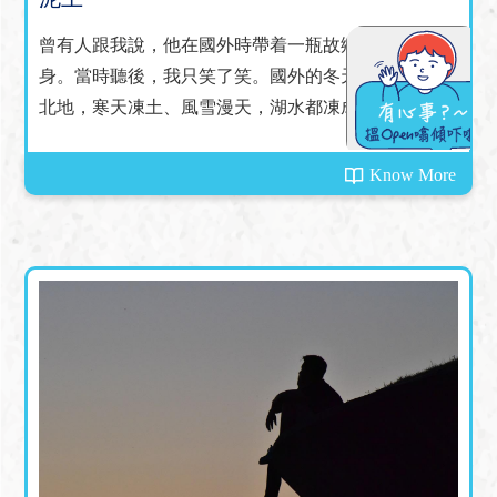
曾有人跟我說，他在國外時帶着一瓶故鄉的泥土在
身。當時聽後，我只笑了笑。國外的冬天很冷，身處
北地，寒天凍土、風雪漫天，湖水都凍成堅冰，門外
積雪等腰齊高。舉目張望，白色一片，白茫茫得彷彿
整個天地都消失了，飄落的雪抽走了世界的聲音，卻
Know More
隔不斷寒風的呼嘯。它們帶走了我的心神，不自覺的
停下了手上的雪鏟，消散在這白色之中......