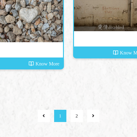
Know M
Know More
1
2