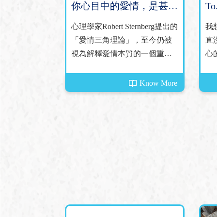
你心目中的愛情，是甚麼
To
模樣？
心理學家Robert Sternberg提出的
我
「愛情三角理論」，至今仍被
直
視為解釋愛情本質的一個重要
心的
框架。他指出，愛情是由三個
主要元素組成的——親密（Inti
Know More
macy）、激情（Passion）和承
諾（Commitment）......