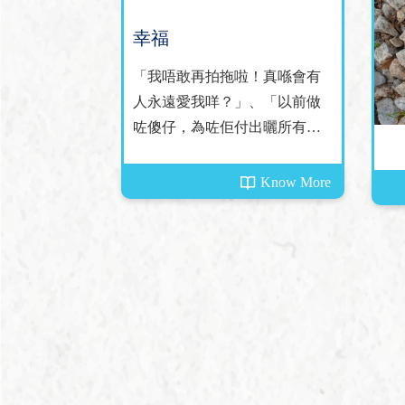
幸福
「我唔敢再拍拖啦！真喺會有
人永遠愛我咩？」、「以前做
咗傻仔，為咗佢付出曬所有
嘢。依家拍拖唔會再咁上心
啦！」、「搵個唔喺最愛，但
Know More
適合嘅另一半可能先係最啱自
己⋯⋯」。......