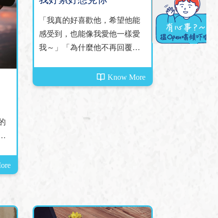
「我真的好喜歡他，希望他能
感受到，也能像我愛他一樣愛
我～」「為什麼他不再回覆
我，是我講錯話了嗎？」「...這
個女生是誰啊，為什麼他們每
Know More
天這麼多話聊，和我卻再沒話
好說呢」「我做錯了什麼，不
要拋下我...」......
的
的
ore