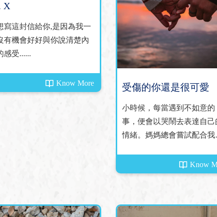
. X
想寫這封信給你,是因為我一
沒有機會好好與你說清楚內
感受......
Know More
受傷的你還是很可愛
小時候，每當遇到不如意的
事，便會以哭鬧去表達自己
情緒。媽媽總會嘗試配合我
需要......
Know M