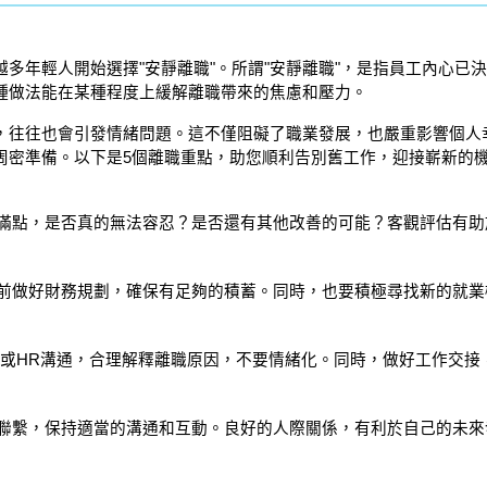
多年輕人開始選擇"安靜離職"。所謂"安靜離職"，是指員工內心已
種做法能在某種程度上緩解離職帶來的焦慮和壓力。
，往往也會引發情緒問題。這不僅阻礙了職業發展，也嚴重影響個人幸
周密準備。以下是5個離職重點，助您順利告別舊工作，迎接嶄新的機
滿點，是否真的無法容忍？是否還有其他改善的可能？客觀評估有助
前做好財務規劃，確保有足夠的積蓄。同時，也要積極尋找新的就業
闆或HR溝通，合理解釋離職原因，不要情緒化。同時，做好工作交接
聯繫，保持適當的溝通和互動。良好的人際關係，有利於自己的未來