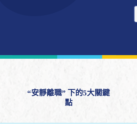
“安靜離職” 下的5大關鍵
點