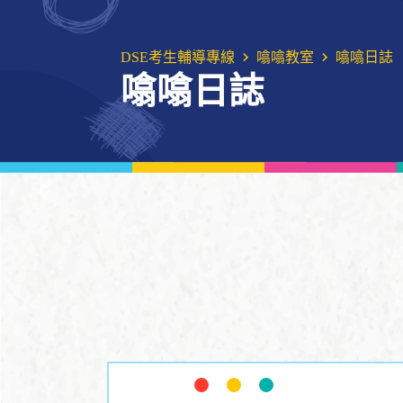
DSE考生輔導專線
噏噏教室
噏噏日誌
噏噏日誌