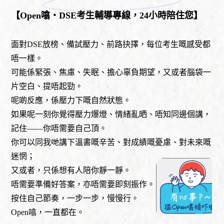
【Open噏・DSE考生輔導專線，24小時陪住您】
面對DSE放榜、備試壓力、前路抉擇，每位考生嘅感受都
唔一樣。
可能係緊張、焦慮、失眠、擔心辜負期望，又或者腦袋一
片空白、提唔起勁。
呢啲反應，係壓力下嘅自然狀態。
如果呢一刻你覺得壓力爆燈、情緒亂晒、唔知同邊個講，
記住——你唔需要自己頂。
你可以同我哋講下溫書嘅辛苦、對成績嘅憂慮、對未來嘅
迷惘；
又或者，只係想有人陪你靜一靜。
唔需要準備好答案，亦唔需要即刻振作。
按住自己節奏，一步一步，慢慢行。
Open噏，一直都在。